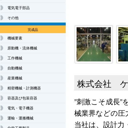
電気電子部品
その他
完成品
機械要素
原動機・流体機械
工作機械
自動機械
産業機械
株式会社 
精密機械・計測機器
容器及び包装容器
”刺激こそ成長
電気・電子機器
械業界などの圧
運輸・運搬機械
当社は、設計力
化学工業製品