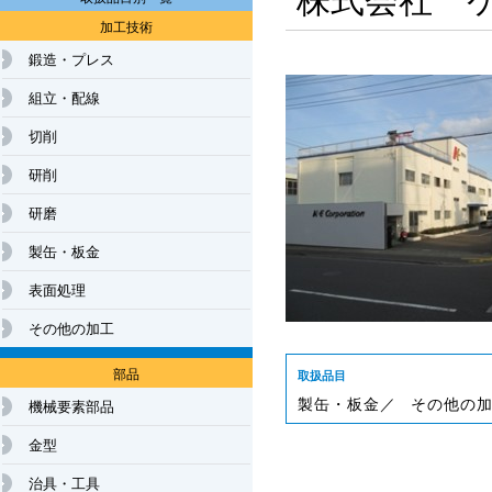
加工技術
鍛造・プレス
組立・配線
切削
研削
研磨
製缶・板金
表面処理
その他の加工
部品
取扱品目
製缶・板金／ 
その他の加
機械要素部品
金型
治具・工具