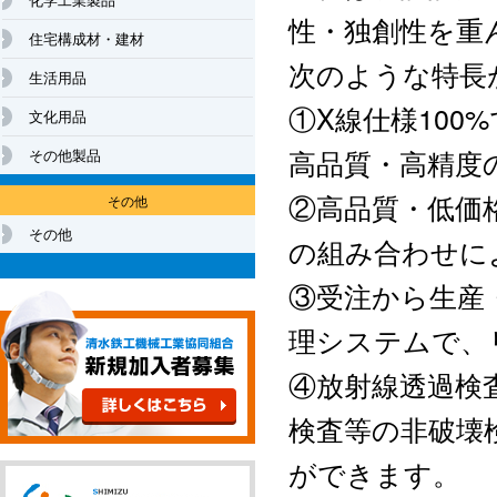
性・独創性を重
住宅構成材・建材
次のような特長
生活用品
①X線仕様10
文化用品
高品質・高精度
その他製品
②高品質・低価
その他
その他
の組み合わせに
③受注から生産
理システムで、
④放射線透過検
検査等の非破壊
ができます。