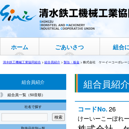
ホーム
ごあいさつ
組合
清水鉄工機械工業協同組合
>
組合員紹介
>
製缶・板金
>
株式会社 ケーイーコーポレー
組合員紹
組合員紹介
組合員一覧（50音順）
社名で探す
26
コードNo.
けーいーこーぽれ
株式会社 
取扱品目別一覧