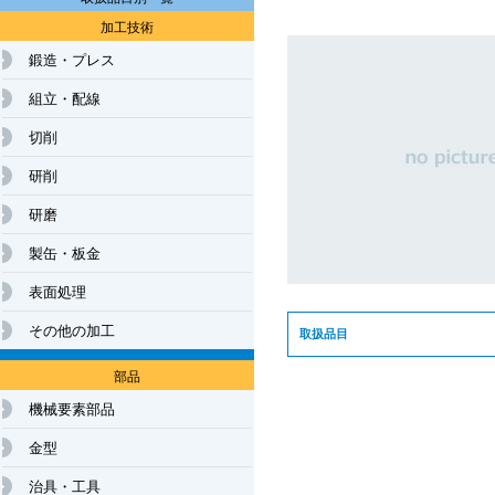
加工技術
鍛造・プレス
組立・配線
切削
研削
研磨
製缶・板金
表面処理
その他の加工
取扱品目
部品
機械要素部品
金型
治具・工具