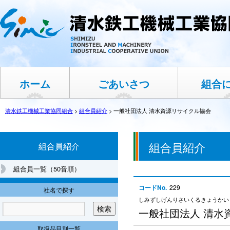
ホーム
ごあいさつ
組合
清水鉄工機械工業協同組合
>
組合員紹介
>
一般社団法人 清水資源リサイクル協会
組合員紹介
組合員紹介
組合員一覧（50音順）
コードNo.
229
社名で探す
しみずしげんりさいくるきょうかい
一般社団法人 清水
取扱品目別一覧