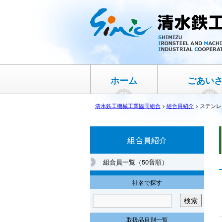
ホーム
ごあい
清水鉄工機械工業協同組合
>
組合員紹介
>
ステンレ
組合員紹介
組合員一覧（50音順）
社名で探す
取扱品目別一覧