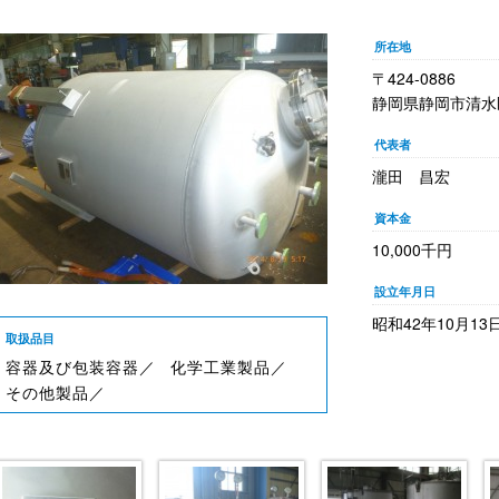
所在地
〒424-0886
静岡県静岡市清水区草
代表者
瀧田 昌宏
資本金
10,000千円
設立年月日
昭和42年10月13
取扱品目
容器及び包装容器／ 
化学工業製品／ 
その他製品／ 