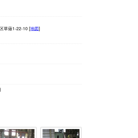
薙1-22-10 [
地図
]
日