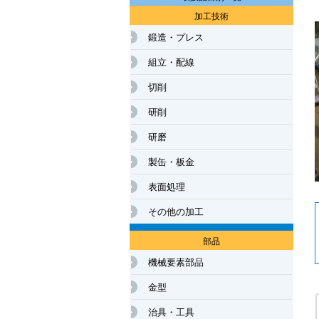
加工技術
鍛造・プレス
組立・配線
切削
研削
研磨
製缶・板金
表面処理
その他の加工
部品
機械要素部品
金型
治具・工具