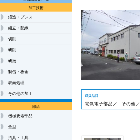
加工技術
鍛造・プレス
組立・配線
切削
研削
研磨
製缶・板金
表面処理
その他の加工
取扱品目
電気電子部品／ 
その他／
部品
機械要素部品
金型
治具・工具