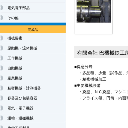
電気電子部品
その他
完成品
機械要素
原動機・流体機械
有限会社 巴機械鉄工
工作機械
■得意分野
自動機械
・多品種、少量（試作品、
産業機械
・精密機械加工
■主要機械設備
精密機械・計測機器
・旋盤、ＮＣ旋盤、マシニ
・フライス盤、円筒・内面
容器及び包装容器
電気・電子機器
運輸・運搬機械
化学工業製品