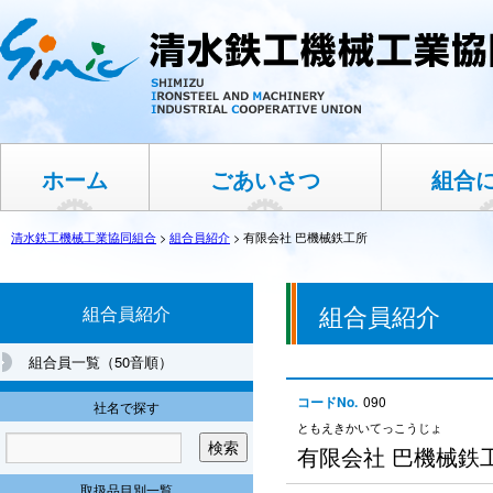
ホーム
ごあいさつ
組合
清水鉄工機械工業協同組合
>
組合員紹介
>
有限会社 巴機械鉄工所
組合員紹介
組合員紹介
組合員一覧（50音順）
コードNo.
090
社名で探す
ともえきかいてっこうじょ
有限会社 巴機械鉄
取扱品目別一覧