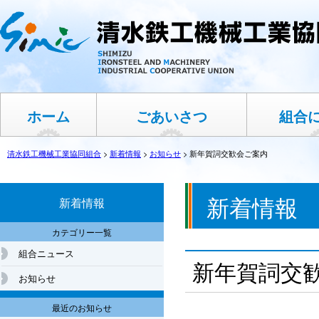
ホーム
ごあいさつ
組合
清水鉄工機械工業協同組合
>
新着情報
>
お知らせ
>
新年賀詞交歓会ご案内
新着情報
新着情報
カテゴリー一覧
組合ニュース
新年賀詞交
お知らせ
最近のお知らせ