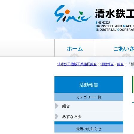
ホーム
ごあい
清水鉄工機械工業協同組合
>
活動報告
>
組合
>
「新
活動報告
カテゴリー一覧
組合
あすなろ会
最近のお知らせ