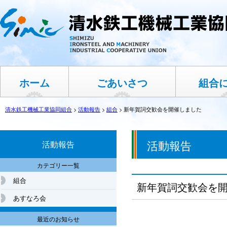
ホーム
ごあいさつ
組合
清水鉄工機械工業協同組合
>
活動報告
>
組合
>
新年賀詞交歓会を開催しました
活動報告
活動報告
カテゴリー一覧
組合
新年賀詞交歓会を
あすなろ会
最近のお知らせ